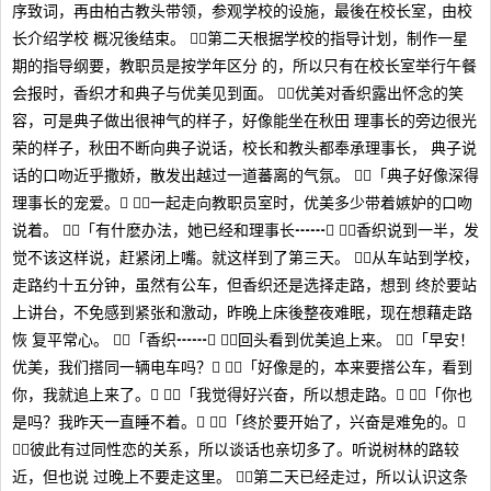
序致词，再由柏古教头带领，参观学校的设施，最後在校长室，由校
长介绍学校 概况後结束。 第二天根据学校的指导计划，制作一星
期的指导纲要，教职员是按学年区分 的，所以只有在校长室举行午餐
会报时，香织才和典子与优美见到面。 优美对香织露出怀念的笑
容，可是典子做出很神气的样子，好像能坐在秋田 理事长的旁边很光
荣的样子，秋田不断向典子说话，校长和教头都奉承理事长， 典子说
话的口吻近乎撒娇，散发出越过一道蕃离的气氛。 「典子好像深得
理事长的宠爱。」 一起走向教职员室时，优美多少带着嫉妒的口吻
说着。 「有什麽办法，她已经和理事长┅┅」 香织说到一半，发
觉不该这样说，赶紧闭上嘴。就这样到了第三天。 从车站到学校，
走路约十五分钟，虽然有公车，但香织还是选择走路，想到 终於要站
上讲台，不免感到紧张和激动，昨晚上床後整夜难眠，现在想藉走路
恢 复平常心。 「香织┅┅」 回头看到优美追上来。 「早安！
优美，我们搭同一辆电车吗？」 「好像是的，本来要搭公车，看到
你，我就追上来了。」 「我觉得好兴奋，所以想走路。」 「你也
是吗？我昨天一直睡不着。」 「终於要开始了，兴奋是难免的。」
彼此有过同性恋的关系，所以谈话也亲切多了。听说树林的路较
近，但也说 过晚上不要走这里。 第二天已经走过，所以认识这条