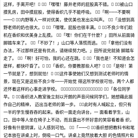
这样，手离开吧！」 「嘿嘿！藤井老师的屁股真不错。」 被山口
摸乳房，田中摸屁股，使得香织几乎不能呼吸。 「啊┅┅不要啊
┅┅」 内野等人一样对优美，使优美也发出尖叫声。 「没想到高
野老师的奶也很大。」 「嘿嘿，屁股也很丰满。」 不良少年们趁
机在香织和优美身上乱摸。 「嘿！你们在干什麽？」田所从前面骑
脚踏车来了。 「不妙了！」山口等人落慌而逃。 「拿他们没有
办法，不过那样还是有优点，请继续努力吧。」田所说完就骑 脚踏车
走了。 「啊！好可怕，我的心还在跳。」 「我也是！不知道会怎
麽样，都快吓昏了。」 「香织，你要教那些人吧？」 「是呀！第
一节就是了，想到就怕！」 这件事使她们又想到测试老师时的情
景，现在又是这些不良少年┅┅开始觉 得这所学校很可怕，两个人都
还怀着这样的心事走进学校。 ３－２ 「各位同学
早。」 香织进入教室後立刻以开朗的声音问候同学们，她想藉此振
作自己的精神， 迈出当老师的第一步。 此时有人喊起立，但只有
一半的学生慢吞吞的起来。香织一面走向讲台，一 面看着学生，山
口，田中等人坐在椅子上不动，而且露出不怀好意的笑容看着香 织，
好像有什麽阴谋，让人感到可怕。 「┅┅」 香织想把教科书和笔
记本放在讲桌上时，倒吸一口气。讲桌上竟然放着大胆 的色情照片和