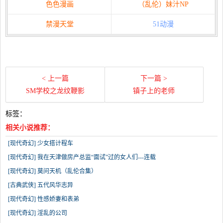
色色漫画
（乱伦）妹汁NP
禁漫天堂
51动漫
< 上一篇
下一篇 >
SM学校之龙纹鞭影
镇子上的老师
标签：
相关小说推荐：
[现代奇幻] 少女搭计程车
[现代奇幻] 我在天津做房产总监“面试”过的女人们---连载
[现代奇幻] 莫问天机（乱伦合集）
[古典武侠] 五代风华志异
[现代奇幻] 性感娇妻和表弟
[现代奇幻] 淫乱的公司