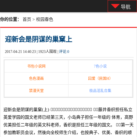
导航
你的位置：
首页
>
校园春色
迎新会是阴谋的巢窠上
2017-04-21 14:40:23 |
1923人围观 |
评论:
0
书包小说网
7色小说
色色漫画
囚爱（民国H）
禁漫天堂
极品淫乱合集
迎新会是阴谋的巢窠(上) ３－１ 藤井香织担任私立
英爱学园的国文老师已经第三天，小岛典子担任一年级的 体育，高野
优美担任二年级的英文科老师，香织是担任三年级的国文。 第一天
参加教职员会议，然後向全校师生介绍，也按典子、优美、香织的顺