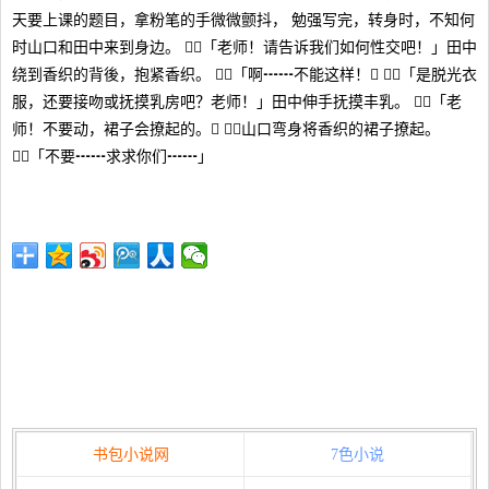
天要上课的题目，拿粉笔的手微微颤抖， 勉强写完，转身时，不知何
时山口和田中来到身边。 「老师！请告诉我们如何性交吧！」田中
绕到香织的背後，抱紧香织。 「啊┅┅不能这样！」 「是脱光衣
服，还要接吻或抚摸乳房吧？老师！」田中伸手抚摸丰乳。 「老
师！不要动，裙子会撩起的。」 山口弯身将香织的裙子撩起。
「不要┅┅求求你们┅┅」
书包小说网
7色小说