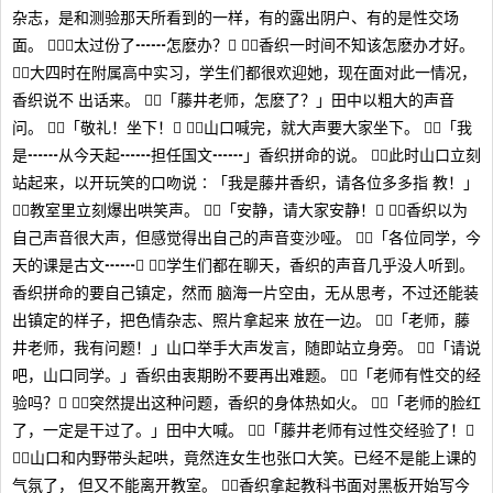
杂志，是和测验那天所看到的一样，有的露出阴户、有的是性交场
面。 （太过份了┅┅怎麽办？） 香织一时间不知该怎麽办才好。
大四时在附属高中实习，学生们都很欢迎她，现在面对此一情况，
香织说不 出话来。 「藤井老师，怎麽了？」田中以粗大的声音
问。 「敬礼！坐下！」 山口喊完，就大声要大家坐下。 「我
是┅┅从今天起┅┅担任国文┅┅」香织拼命的说。 此时山口立刻
站起来，以开玩笑的口吻说∶「我是藤井香织，请各位多多指 教！」
教室里立刻爆出哄笑声。 「安静，请大家安静！」 香织以为
自己声音很大声，但感觉得出自己的声音变沙哑。 「各位同学，今
天的课是古文┅┅」 学生们都在聊天，香织的声音几乎没人听到。
香织拼命的要自己镇定，然而 脑海一片空由，无从思考，不过还能装
出镇定的样子，把色情杂志、照片拿起来 放在一边。 「老师，藤
井老师，我有问题！」山口举手大声发言，随即站立身旁。 「请说
吧，山口同学。」香织由衷期盼不要再出难题。 「老师有性交的经
验吗？」 突然提出这种问题，香织的身体热如火。 「老师的脸红
了，一定是干过了。」田中大喊。 「藤井老师有过性交经验了！」
山口和内野带头起哄，竟然连女生也张口大笑。已经不是能上课的
气氛了， 但又不能离开教室。 香织拿起教科书面对黑板开始写今