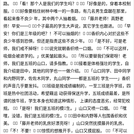
路。 「看！那个人是我们的学生吗？」 「好像是的，穿着本校制
服。」 好像要档住树林中唯一的一条路，有几名男生盘踞在那里，
看起来像不良少 年，其中两个人抽着烟。 「藤井老师！高野老
师！早安┅┅」 个子最高的学生大声说，其它学生也跟进。 「早
安！你们是三年级的吧？！不可以抽烟的！」 香织内心对於这些不
良少年感到恐惧，但还是指责这些不良少年。 「是不好，可是老
师，我们戒不掉呀！」 说完就朝香织喷一口烟。 「不可以这样，
吸烟会被退学的。」优美皱起眉头。 「所以要替我们保密呀！老
师，我们是五班的山口，请多指教。」 接着是体格强壮的学生，自
我介绍是田中，其他的同学也一一做介绍。 「山口同学、田中同学
和内野同学，佐佐木同学，丸山同学┅┅都是五班的 学生┅┅」香织
的声音几乎要发抖。 班级是按成绩编制的，一至三班是升学班，四
班是热中社团活动，希望藉运 动获得保送升学，五班成绩最差，是所
谓的放牛班，学生本身也知道这种情形， 上课的态度恶劣，经常犯校
规。 「是呀！我们是五班的模生。」山口又喷一口烟。 「嘿
嘿，没错，我们是五班的模生。」 田中和内野等人包围香织和优
美。 「藤井老师的乳房好漂亮呀！」山口突然抚摸藤井的乳房。
「不！不要！」 惊慌的想推开手，山口又摸屁股。 「不可以