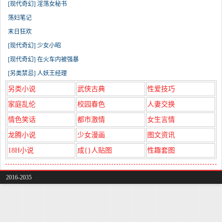
[现代奇幻] 淫荡女秘书
荡妇笔记
末日狂欢
[现代奇幻] 少女小昭
[现代奇幻] 在火车内被强暴
[另类禁忌] 人妖王经理
另类小说
武侠古典
性爱技巧
家庭乱伦
校园春色
人妻交换
情色笑话
都市激情
女生言情
龙腾小说
少女漫画
图文资讯
18H小说
成{}人贴图
性趣套图
2016-2035